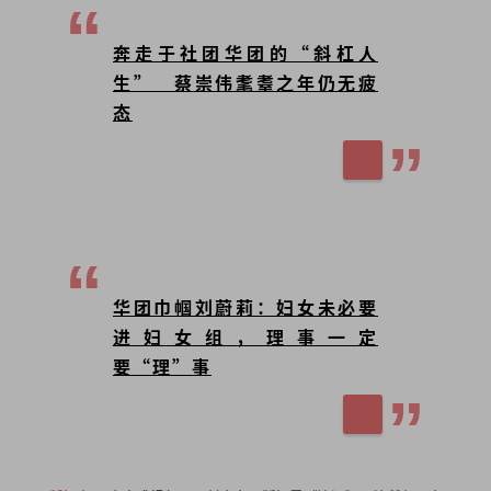
奔走于社团华团的“斜杠人
生” 蔡崇伟耄耋之年仍无疲
态
华团巾帼刘蔚莉：妇女未必要
进妇女组，理事一定
要“理”事