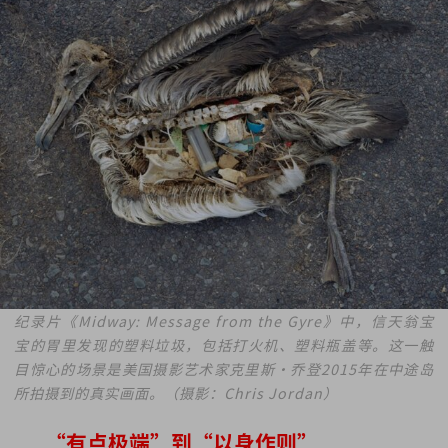
纪录片《Midway: Message from the Gyre》中，信天翁宝
宝的胃里发现的塑料垃圾，包括打火机、塑料瓶盖等。这一触
目惊心的场景是美国摄影艺术家克里斯·乔登2015年在中途岛
所拍摄到的真实画面。（摄影：Chris Jordan）
“有点极端”到“以身作则”