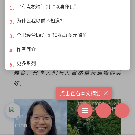
“有点极端”到“以身作则”
她仍希望政府与社会能投入更多资金，让
环境教育推广到偏远地区，以免环保变
为什么我以前不知道？
成“富人才可以玩的东西”。
全职经营Let’s RE 拓展多元触角
作者简介
编按：锺嘉怡将于10月14日登上
TEDxPetalingStreet 2023 年会【衡】
的
更多系列
舞台，分享人们与大自然重新连接的美
好。
×
点击查看本文摘要