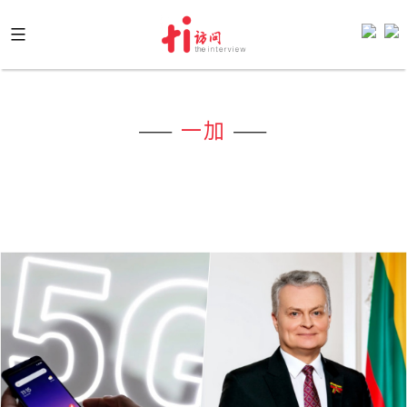
Skip
to
content
——
一加
——