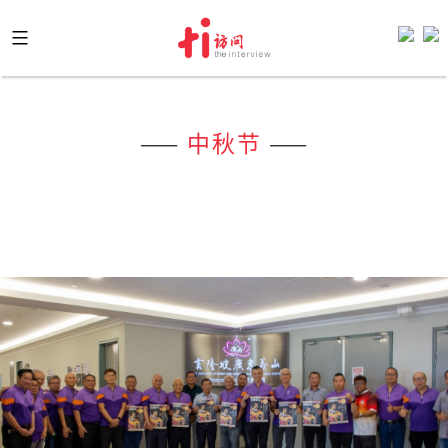
Skip
to
content
——
中秋节
——