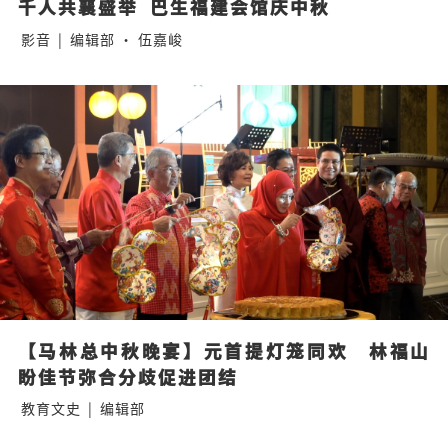
千人共襄盛举  巴生福建会馆庆中秋
影音
|
编辑部 · 伍嘉峻
【马林总中秋晚宴】元首提灯笼同欢　林福山
盼佳节弥合分歧促进团结
教育文史
|
编辑部