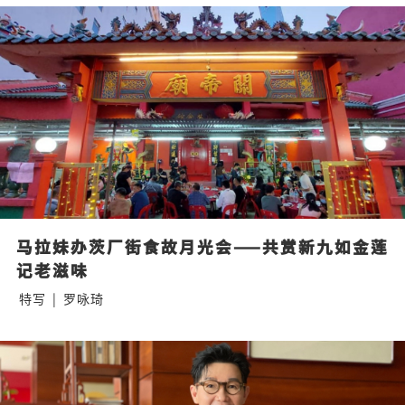
马拉妹办茨厂街食故月光会——共赏新九如金莲
记老滋味
特写
|
罗咏琦