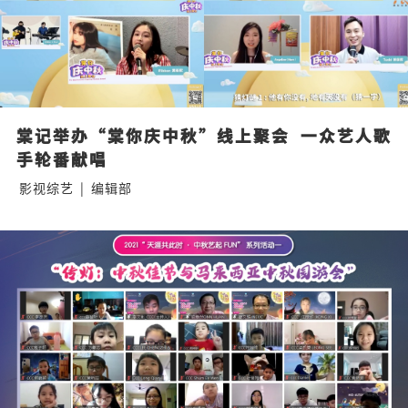
棠记举办“棠你庆中秋”线上聚会  一众艺人歌
手轮番献唱
影视综艺
|
编辑部