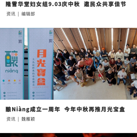
隆雪华堂妇女组9.03庆中秋  邀民众共享佳节
资讯
|
编辑部
酿Niàng成立一周年  今年中秋再推月光宝盒
资讯
|
魏雁颖