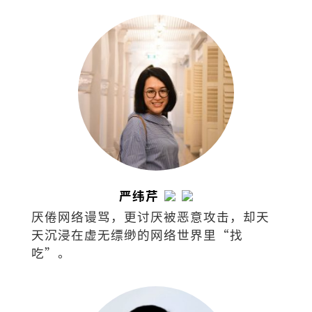
《列车男女》《阿卡贝拉》《写给未来情
人的足球指南》，小说集《南方少年与健
忘老头》《那些进化了的，以及⋯⋯》，
曾出版独立小志《SEAL》（共七期），并
为新加坡导演陈哲艺电影《热带雨》同名
主题曲填词。
严纬芹
厌倦网络谩骂，更讨厌被恶意攻击，却天
天沉浸在虚无缥缈的网络世界里“找
吃”。