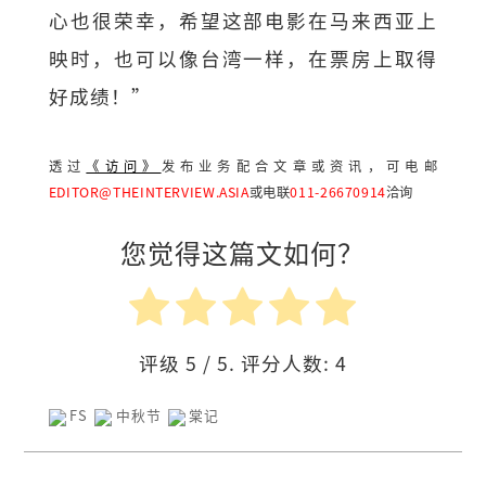
心也很荣幸，希望这部电影在马来西亚上
映时，也可以像台湾一样，在票房上取得
好成绩！”
透过
《访问》
发布业务配合文章或资讯，可电邮
EDITOR@THEINTERVIEW.ASIA
或电联
011-26670914
洽询
您觉得这篇文如何？
评级
5
/ 5. 评分人数:
4
FS
中秋节
棠记