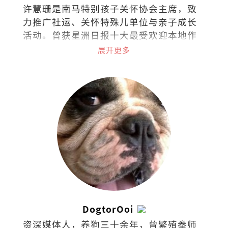
许慧珊是南马特别孩子关怀协会主席，致
力推广社运、关怀特殊儿单位与亲子成长
活动。曾获星洲日报十大最受欢迎本地作
家，文章常见于各报与杂志。著有《单身
展开更多
俱乐部》、《无聊才结婚》、《快乐女
人》及《左雍右为》等。
DogtorOoi
资深媒体人，养狗三十余年，曾繁殖拳师