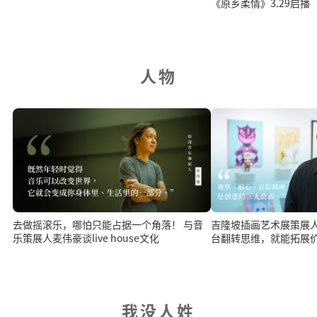
《原乡柔情》3.29启播
人物
去做摇滚乐，哪怕只能占据一个角落！ 与音
吉隆坡插画艺术展策展
乐策展人麦伟豪谈live house文化
台翻转思维，就能拓展
我没人姓