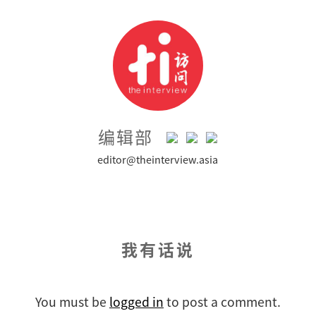
编辑部
editor@theinterview.asia
我有话说
You must be
logged in
to post a comment.