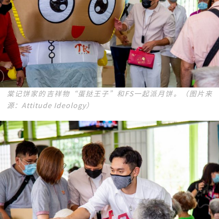
棠记饼家的吉祥物“蛋挞王子”和FS一起派月饼。（图片来
源：Attitude Ideology）