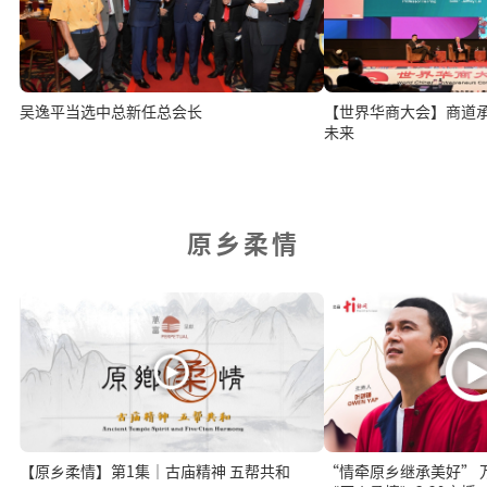
吴逸平当选中总新任总会长
【世界华商大会】商道
未来
原乡柔情
【原乡柔情】第1集｜古庙精神 五帮共和
“情牵原乡继承美好” 万富山庄赞助呈献