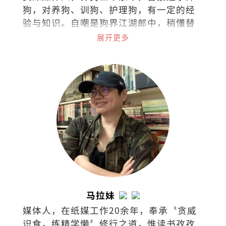
狗，对养狗、训狗、护理狗，有一定的经
验与知识。自嘲是狗界江湖郎中，稍懂替
狗探脉与接生，小病可给参考意见，大病
展开更多
请贵客自理看兽医。
马拉妹
媒体人，在纸媒工作20余年，奉承〝贪威
识食，练精学懒〞修行之道，惟读书孜孜