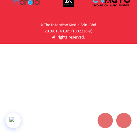
© The Interview Media Sdn. Bhd.
201801040185 (1302216­-D)
All rights reserved.