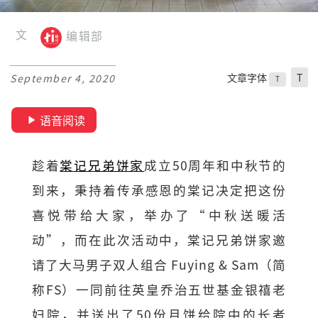
文
编辑部
文章字体
T
September 4, 2020
T
语音阅读
趁着
棠记兄弟饼家
成立50周年和中秋节的
到来，秉持着传承感恩的棠记决定把这份
喜悦带给大家，举办了“中秋送暖活
动”，而在此次活动中，棠记兄弟饼家邀
请了大马男子双人组合 Fuying & Sam（简
称FS）一同前往英皇乔治五世基金银禧老
妇院，并送出了50份月饼给院中的长者