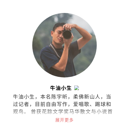
情接住每一份不舍。
牛油小生
牛油小生，本名陈宇昕，柔佛新山人，当
过记者，目前自由写作，爱唱歌、踢球和
观鸟。 曾获花踪文学奖马华散文与小说首
奖，台湾梁实秋文学奖散文评审奖，着有
展开更多
散文集《类似过敏症的布尔乔亚之轻》