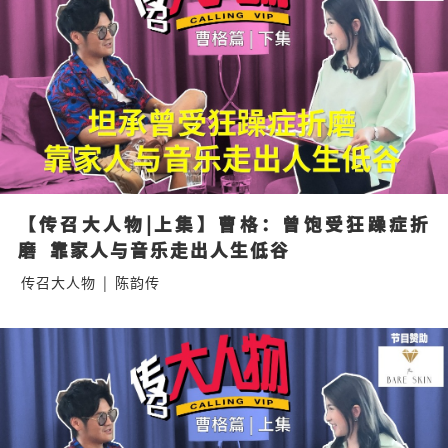
【传召大人物|上集】曹格：曾饱受狂躁症折
磨  靠家人与音乐走出人生低谷
传召大人物
|
陈韵传