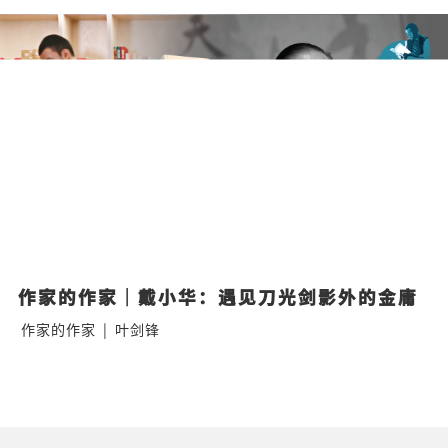
作家的作家｜戴小华：遇见刀光剑影外的金庸
作家的作家
|
叶剑锋