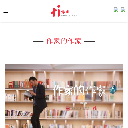
Skip
to
content
——
作家的作家
——