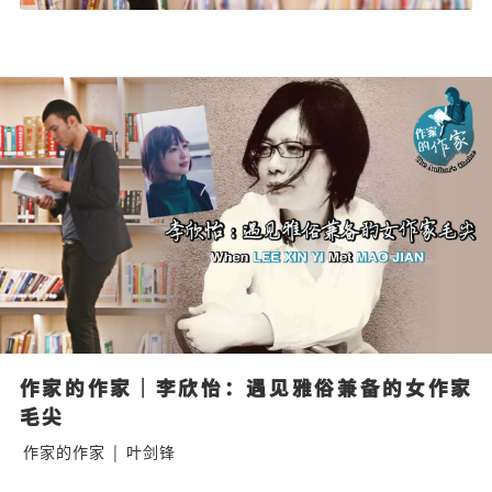
作家的作家｜李欣怡：遇见雅俗兼备的女作家
毛尖
作家的作家
|
叶剑锋