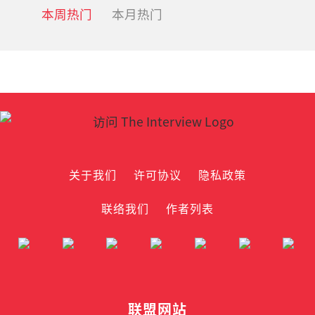
本周热门
本月热门
关于我们
许可协议
隐私政策
联络我们
作者列表
联盟网站