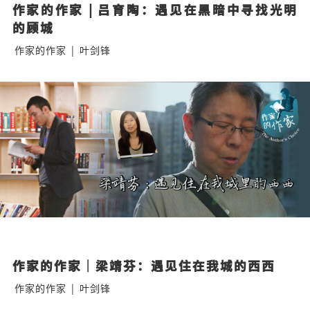
作家的作家 | 吕育陶：遇见在黑暗中寻找光明
的顾城
作家的作家
|
叶剑锋
作家的作家｜梁靖芬：遇见住在我城的西西
作家的作家
|
叶剑锋