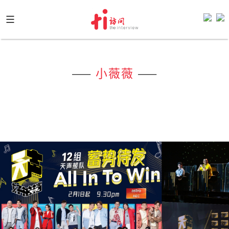
Skip
to
content
——
小薇薇
——