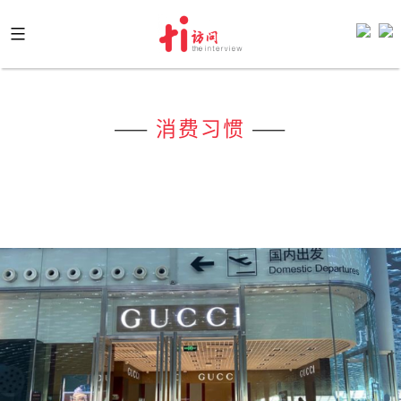
Skip
to
content
——
消费习惯
——