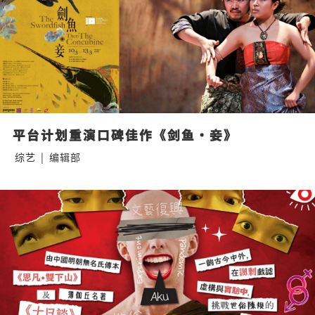
平台计划重演口碑佳作《剑鱼·妾》
综艺
|
编辑部