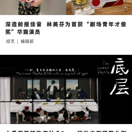
深造前报佳音  林美芬为首获“剧场青年才俊
奖”华裔演员
综艺
|
编辑部