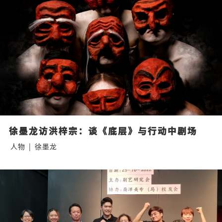
徐墨龙访洪梓宗：谈《底层》与行动中剧场
人物
|
徐墨龙