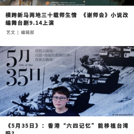
横跨新马两地三十载师生情  《谢师会》小说改
编舞台剧9.14上演
艺文
|
编辑部
《5月35日》：香港“六四记忆”能移植台湾
吗？