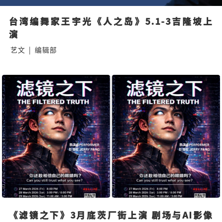
台湾编舞家王宇光《人之岛》5.1-3吉隆坡上
演
艺文
|
编辑部
《滤镜之下》3月底茨厂街上演 剧场与AI影像