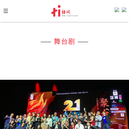
Skip
to
content
——
舞台剧
——