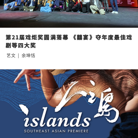
第21届戏炬奖圆满落幕 《囍宴》夺年度最佳戏
剧等四大奖
艺文
|
余坤恬