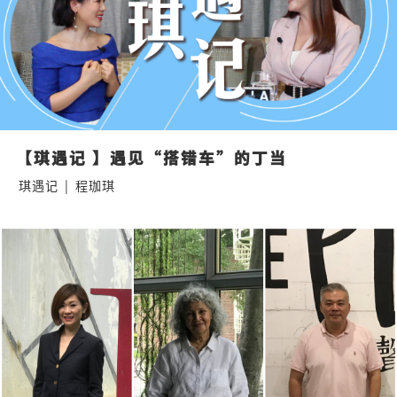
【琪遇记 】遇见“搭错车”的丁当
琪遇记
|
程珈琪