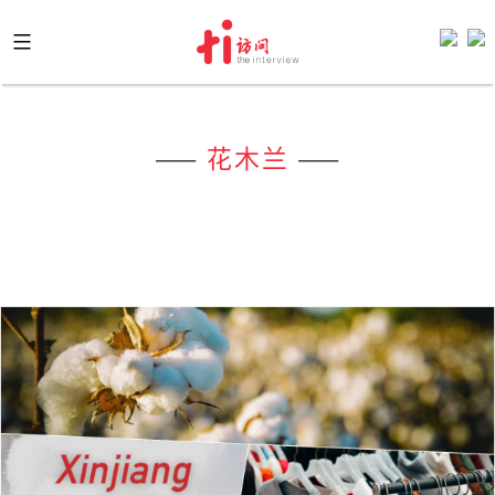
Skip
to
content
——
花木兰
——