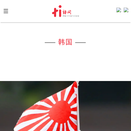
Skip
to
content
——
韩国
——