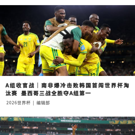
A组收官战｜南非爆冷击败韩国首闯世界杯淘
汰赛  墨西哥三战全胜夺A组第一
2026世界杯
|
编辑部