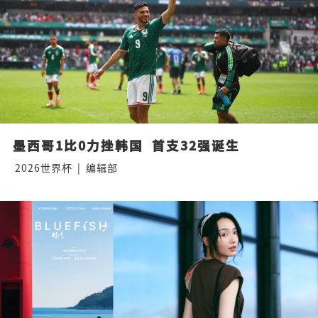
墨西哥1比0力挫韩国  首支32强诞生
2026世界杯
|
编辑部