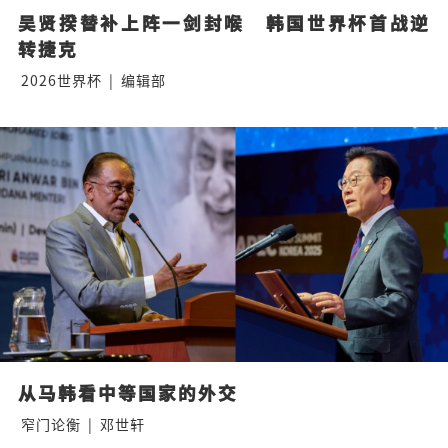
吴贤揆替补上阵一剑封喉　韩国世界杯首战逆
转捷克
2026世界杯
|
编辑部
从马韩看中等国家的外交
窄门论衡
|
邓世轩