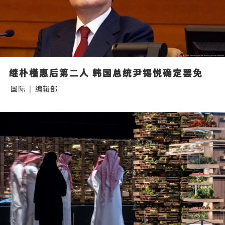
继朴槿惠后第二人 韩国总统尹锡悦确定罢免
国际
|
编辑部