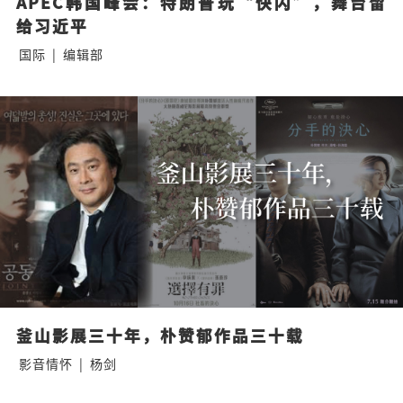
APEC韩国峰会：特朗普玩“快闪”，舞台留
给习近平
国际
|
编辑部
釜山影展三十年，朴赞郁作品三十载
影音情怀
|
杨剑