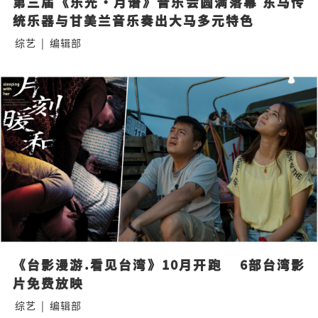
第三届《乐光·月谱》音乐会圆满落幕 东马传
统乐器与甘美兰音乐奏出大马多元特色
综艺
|
编辑部
《台影漫游.看见台湾》10月开跑    6部台湾影
片免费放映
综艺
|
编辑部