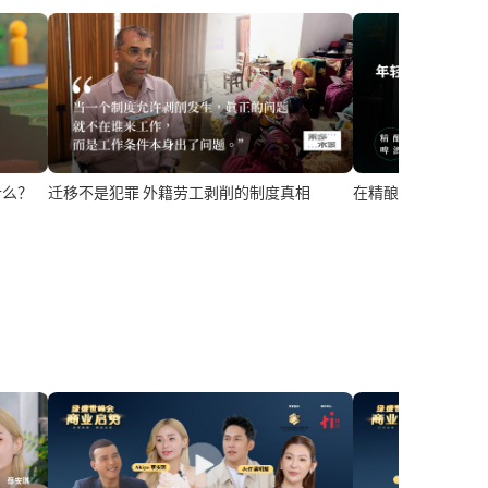
在精酿酒馆，年轻
什么？
迁移不是犯罪 外籍劳工剥削的制度真相