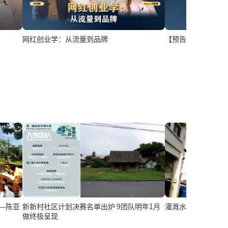
【预告】老行业新
网红创业学：从流量到品牌
—陈亚
新新村社区计划决赛名单出炉 9团队明年1月
灌溉水管末端 让加
做终极呈现