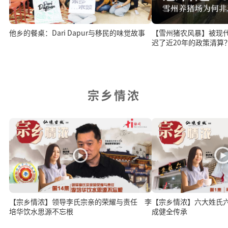
他乡的餐桌：Dari Dapur与移民的味觉故事
【雪州猪农风暴】被现
迟了近20年的政策清算
宗乡情浓
【宗乡情浓】领导李氏宗亲的荣耀与责任 李
【宗乡情浓】六大姓氏六桂堂 洪来
培华饮水思源不忘根
成健全传承