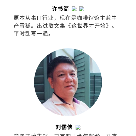
许书简
原本从事IT行业，现在是咖啡馆馆主兼生
产雪糕。出过散文集《这世界才开始》。
平时乱写一通。
刘儒侠
童年开始集邮，已有四十余年邮龄。马来