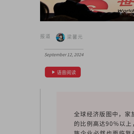
报道
梁馨元
September 12, 2024
语音阅读
全球经济版图中，家
的比例高达90%以
族企业必然也面临复