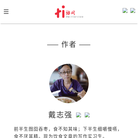
Skip
to
content
—— 作者 ——
戴志强
前半生囫囵吞枣，食不知其味；下半生细嚼慢嚥，
食不厌其精。现为饮食文章的写作实习生。