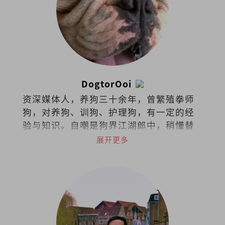
DogtorOoi
资深媒体人，养狗三十余年，曾繁殖拳师
狗，对养狗、训狗、护理狗，有一定的经
验与知识。自嘲是狗界江湖郎中，稍懂替
狗探脉与接生，小病可给参考意见，大病
展开更多
请贵客自理看兽医。