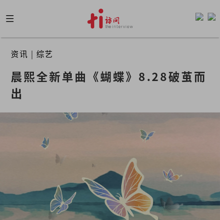
Skip
to
content
资讯
|
综艺
晨熙全新单曲《蝴蝶》8.28破茧而
出