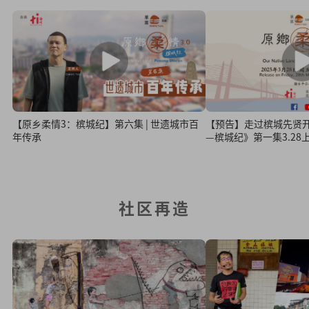
【原乡柔情3：槟城纪】第六集 | 世遗城市百
【预告】走过槟城先贤开
年传承
—槟城纪》第一集3.28
社区再造