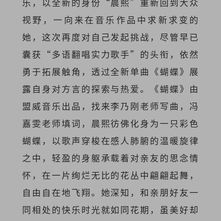
乐，以全新的身份“晨熙”重新回到大众
视野，一向来在音乐作品中求新求变的
她，这次再度对自己发起挑战，尽管早已
囊获“多语翻唱实力歌手”的头衔，依然
勇于拓展触角，透过全新单曲《蝴蝶》展
露自身对方言的探索与热爱。《蝴蝶》由
盟威音乐出品，找来李乃刚老师写曲，冯
嘉雯老师填词，晨熙彷佛化身为一只彩色
蝴蝶，以歌声穿梭在感人肺腑的温暖旋律
之中，轻盈的身躯承载着对亲友的思念情
怀，在一片绚烂无比的花丛中翩翩起舞，
自由自在地飞翔。她深知，和亲朋好友一
同相处的快乐时光就如同花期，虽美好却