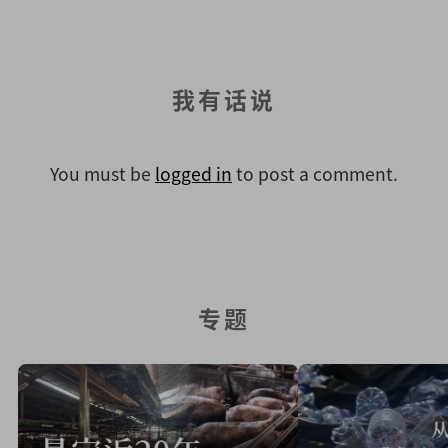
我有话说
You must be
logged in
to post a comment.
专题