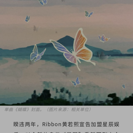
单曲《蝴蝶》封面。（图片来源：相关单位）
睽违两年，Ribbon黄若熙宣告加盟星辰娱