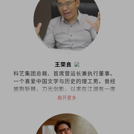
王荣良
科艺集团总裁、首席营运长兼执行董事。
一个喜爱中国文学与历史的理工男。曾经
披荆斩棘，刀光剑影，以求在江湖有一席
之地。现在只想铅华尽洗，退隐江湖，浪
展开更多
迹天涯，最后青灯古佛，伴我入梦。