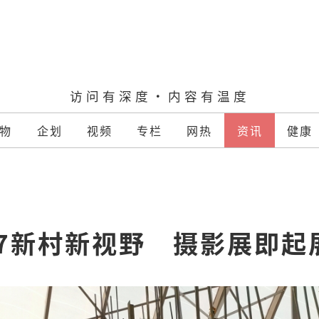
访问有深度·内容有温度
物
企划
视频
专栏
网热
资讯
健康
7新村新视野　摄影展即起展