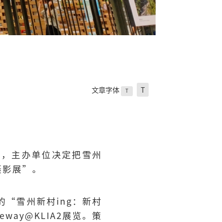
文章字体
T
T
次，主办单位决定把雪州
摄影展”。
a协办的“雪州新村ing：新村
way@KLIA2展览。策