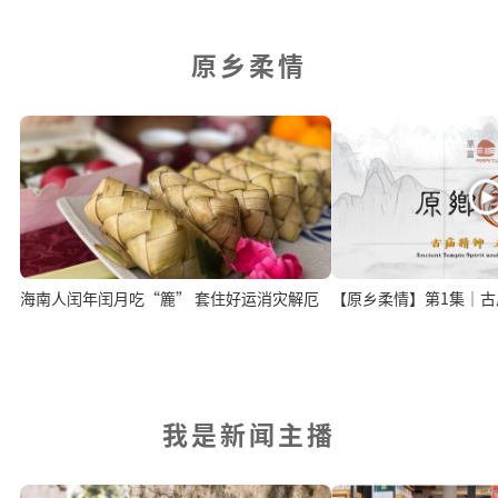
原乡柔情
海南人闰年闰月吃“簏” 套住好运消灾解厄
我是新闻主播