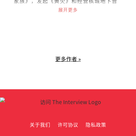
家族》，发起《黄火》和经营槟城地下音
乐基地Soundmaker。曾任职槟城光明日
展开更多
报副刊主任，先后在各华文报耕耘艺文专
栏。
更多作者 »
关于我们
许可协议
隐私政策