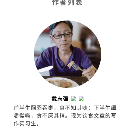
作者列表
戴志强
前半生囫囵吞枣，食不知其味；下半生细
嚼慢嚥，食不厌其精。现为饮食文章的写
作实习生。