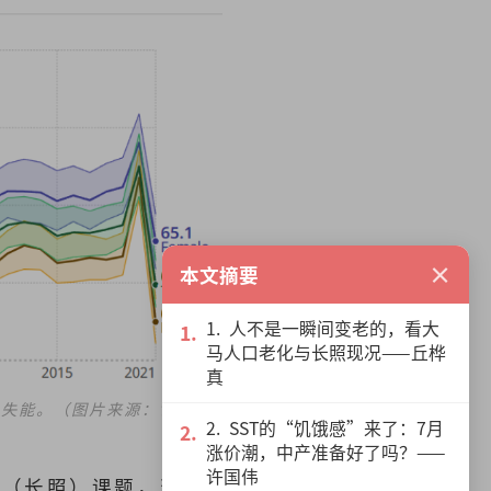
×
本文摘要
1. 人不是一瞬间变老的，看大
马人口老化与长照现况——丘桦
真
上失能。（图片来源：世界卫
2. SST的“饥饿感”来了：7月
涨价潮，中产准备好了吗？——
许国伟
顾（长照）课题，当我们