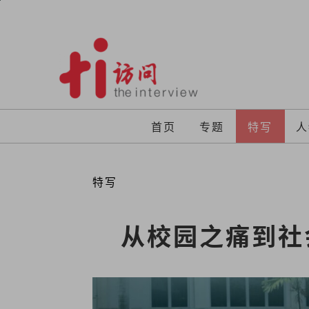
Skip
to
content
首页
专题
特写
人
特写
从校园之痛到社