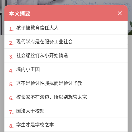
×
本文摘要
孩子被教育信任大人
大学是主修教育系的人可以得到一定程度的课程豁免，这是国
现代学府是在服务工业社会
家教育部为了确保可以接触和教育孩子的大人，都是符合资格
和被适当过滤过的人。（图片来源：pixabay）
社会螺丝钉从小开始铸造
也就是说在华小教书的人，都必须师范毕
墙内小王国
业，但是你们知不知道在独中当老师的门
这不是检讨性骚扰而是检讨华教
槛很低？你只需要懂中文，大专毕业，基
校长家不在海边，所以别想管太宽
本就可以申请面试了。
国法大于校规
▌
延伸阅读：
黄奕达专栏《教主是我》其
学生才是学校之本
他文章