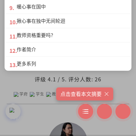
暖心事在国中
版权声明
本文乃作者观点，不代表《访问》立场；本文乃原创
揪心事在独中无间轮迴
内容，版权属《访问》所有；若转载或引述，请注明出处与链
接。
教师资格重要吗？
您觉得这篇文如何？
作者简介
更多系列
评级
4.1
/ 5. 评分人数:
26
×
点击查看本文摘要
学府
学生
教师
教育
权威化