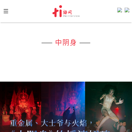
Skip
to
content
——
中阴身
——