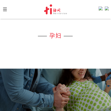
Skip
to
content
——
孕妇
——