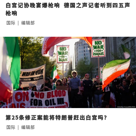
白宫记协晚宴爆枪响  德国之声记者听到四五声
枪响
国际
|
编辑部
第25条修正案能将特朗普赶出白宫吗？
国际
|
编辑部