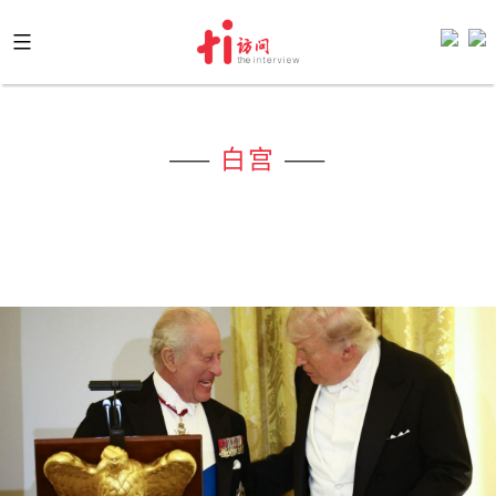
Skip
to
content
——
白宫
——