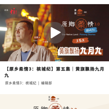
【原乡柔情3：槟城纪】第五集｜黄旗飘扬九月
九
原乡柔情3：槟城纪
|
编辑部