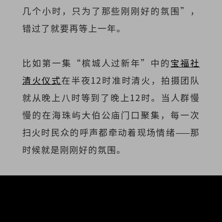
几个小时，只为了那些刚刚好的氛围”，
错过了就要再等上一年。
比如第一集“槟城人过新年”中的
宝福社
清火仪式
在半夜12时准时清火，拍摄团队
就从晚上八时等到了晚上12时。当人群慢
慢的在海珠屿大伯公庙门口聚集，每一次
扫火时民众的呼声都牵动着现场情绪——那
时候就是刚刚好的氛围。