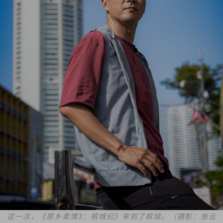
这一次，《原乡柔情3：槟城纪》来到了槟城。（摄影：张云