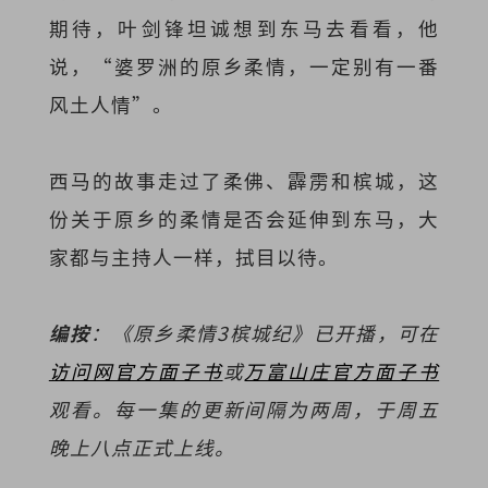
期待，叶剑锋坦诚想到东马去看看，他
说，“婆罗洲的原乡柔情，一定别有一番
风土人情”。
西马的故事走过了柔佛、霹雳和槟城，这
份关于原乡的柔情是否会延伸到东马，大
家都与主持人一样，拭目以待。
编按
：《原乡柔情3槟城纪》已开播，可在
访问网官方面子书
或
万富山庄官方面子书
观看。每一集的更新间隔为两周，于周五
晚上八点正式上线。