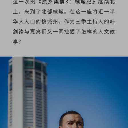
这一次的
《原乡柔情3：槟城纪》
继续北
上，来到了北部槟城。在这一座将近一半
华人人口的槟城州，作为三季主持人的
叶
剑锋
与嘉宾们又一同挖掘了怎样的人文故
事？