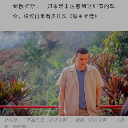
到俄罗斯。”如果是未注意到这细节的观
众，建议再重看多几次《原乡柔情》。
叶剑锋：“
不能只是‘讲好故事’，更要‘讲对故事’
”（摄
影：阮敏瑞）