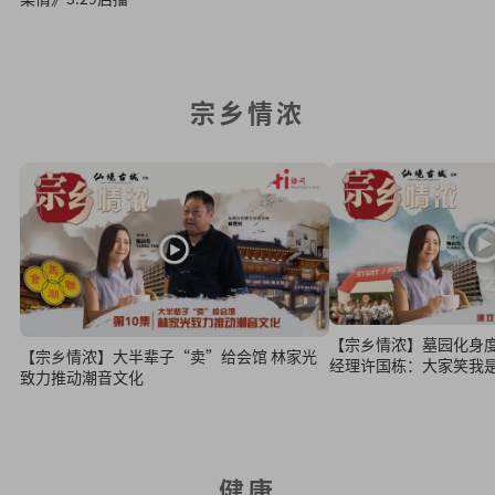
宗乡情浓
【宗乡情浓】墓园化身
【宗乡情浓】大半辈子“卖”给会馆 林家光
经理许国栋：大家笑我
致力推动潮音文化
健康