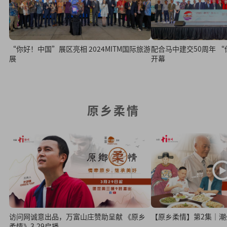
“你好！中国”展区亮相 2024MITM国际旅游
配合马中建交50周年 
展
开幕
原乡柔情
访问网诚意出品，万富山庄赞助呈献 《原乡
【原乡柔情】第2集｜潮
柔情》3.29启播