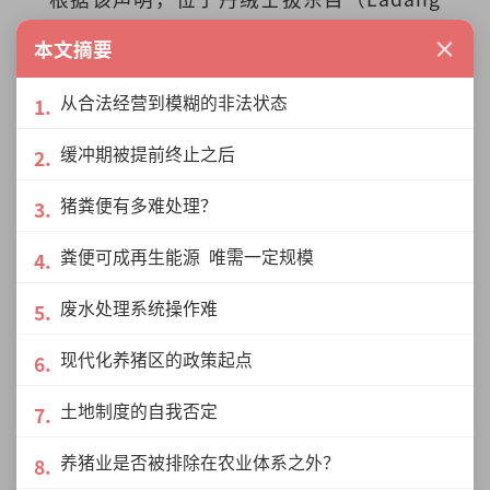
Tumbuk）的现代化养猪计划，早在
2008
×
本文摘要
年
，即由当时仍由国阵执政、由拿督斯里
从合法经营到模糊的非法状态
莫哈末基尔·多尤领导的州行政议会批
准。
缓冲期被提前终止之后
猪粪便有多难处理？
当年的政策设想，是通过集中养殖、统一
粪便可成再生能源 唯需一定规模
监管及废弃物循环利用，将养猪活动纳入
一套更高规格的环保与管理体系。州政府
废水处理系统操作难
明确提出，养猪场产生的废弃物将被转化
现代化养猪区的政策起点
为沼气、清洗用水及饲料种植资源，以实
土地制度的自我否定
现“零排放”的运作模式。同时，州政府
亦表明，不再批准新的养猪场，并要求州
养猪业是否被排除在农业体系之外？