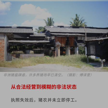
非洲猪瘟肆虐，许多养猪场早已清空。（摄影：傅译萱）
从合法经营到模糊的非法状态
执照失效后，猪农并未立即停工。