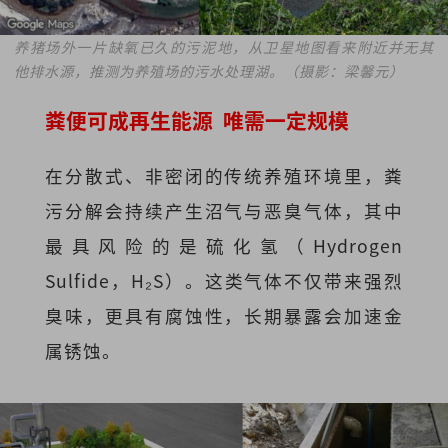
养猪场外一片缺氧已久的污泥地，从卫星地图看来附近并无其
他排水源，推测为养殖场的污水处理湖。（摄影：梁馨元）
粪便可成再生能源 唯需一定规模
在分散式、非密闭的传统养殖环境里，粪
污分解会持续产生沼气与恶臭气体，其中
最具风险的是硫化氢（Hydrogen
Sulfide，H₂S）。这类气体不仅带来强烈
臭味，更具有腐蚀性，长期暴露会加速金
属锈蚀。