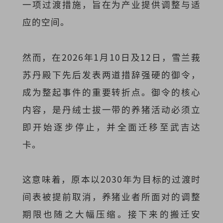
一项过渡措施，旨在为产业提供调整与适
应的空间。
然而，在
2026年1月10日及12日
，雪兰莪
苏丹殿下先后发表两道措辞强硬的御令，
成为整起事件的重要转折点。御令的核心
内容，是丹绒士拔一带的养猪活动必须
立
即开始逐步停止
，并全面迁移至武吉达
卡。
这意味着，原本以
2030年
为目标的过渡时
间表被提前取消，养猪业者所面对的调整
期限也随之大幅压缩。接下来的搬迁安