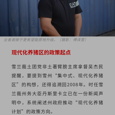
业者谢振宁更希望能原地升级。（摄影：傅译萱）
现代化养猪区的政策起点
雪兰莪土团党非土著臂膀主席拿督吴杰民
提醒，要提到雪州“集中式、现代化养猪
区”的构想，还得追溯回2008年。时任雪
兰莪州务大臣丹斯里卡立已在一份新闻声
明中，系统阐述州政府推动“现代化养猪
计划”的政策方向。