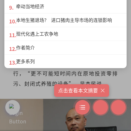
内其他地区的养猪场，逐步迁入这一集中
牵动当地经济
式现代化养猪区，以方便当局监管。
本地生猪退场？ 进口猪肉主导市场的连锁影响
18年过去了，熟悉不过的案件重演，现代
现代化遇上工农争地
化养猪场却没有任何动静。猪农在等一个
作者简介
定案，徘徊于升级设备与搬迁的钟摆之
更多系列
间。如今谕令一出，搬迁似是势在必
行，“更不可能短时间内在原地投资零排
污、封闭式养殖的设备”，吴杰民说。
×
点击查看本文摘要