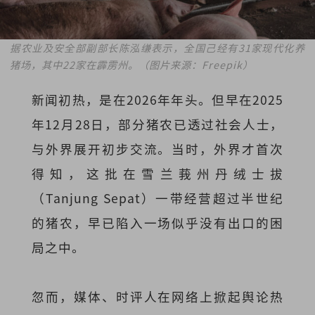
据农业及安全部副部长陈泓缣表示，
全国己经有31家现代化养
猪场，其中22家在霹雳州。（图片来源：Freepik）
新闻初热，是在2026年年头。但早在
2025
年12月28日
，部分猪农已透过社会人士，
与外界展开初步交流。当时，外界才首次
得知，这批在雪兰莪州丹绒士拔
（Tanjung Sepat）一带经营超过半世纪
的猪农，早已陷入一场似乎没有出口的困
局之中。
忽而，媒体、时评人在网络上掀起舆论热