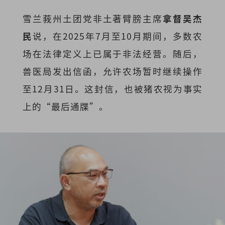
雪兰莪州土团党非土著臂膀主席
拿督吴杰
民
说，在
2025年7月至10月
期间，多数农
场在法律定义上已属于非法经营。随后，
兽医局发出信函，允许农场
暂时继续操作
至12月31日
。这封信，也被猪农视为事实
上的“最后通牒”。