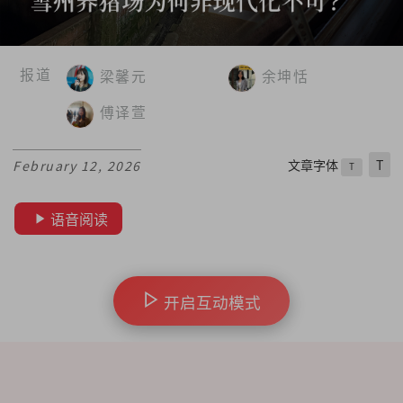
报道
梁馨元
余坤恬
傅译萱
文章字体
T
February 12, 2026
T
语音阅读
开启互动模式