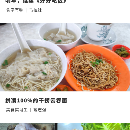
明年，继续《好好吃饭》
食字有味
|
马拉妹
拼凑100%的干捞云吞面
美食实习生
|
戴志强