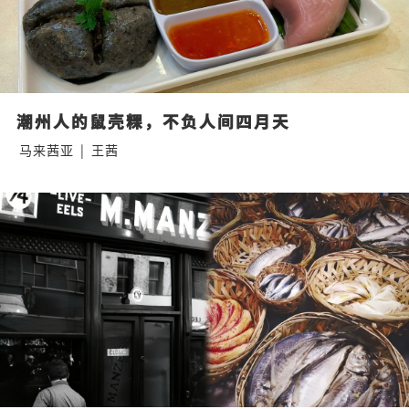
潮州人的鼠壳粿，不负人间四月天
马来茜亚
|
王茜