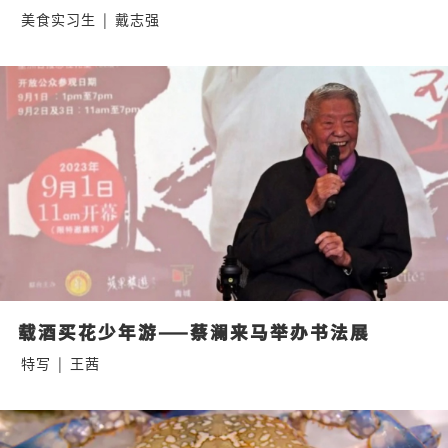
美食实习生
|
戴志强
载酒买花少年游——蔡澜来马举办书法展
特写
|
王茜