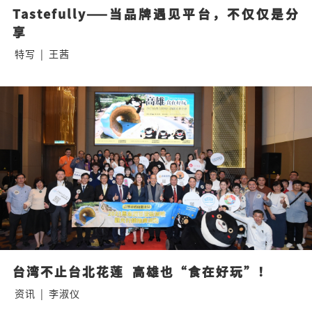
Tastefully——当品牌遇见平台，不仅仅是分
享
特写
|
王茜
台湾不止台北花莲  高雄也“食在好玩”！
资讯
|
李淑仪