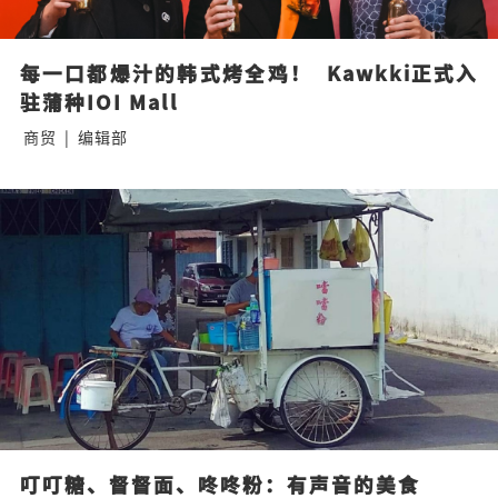
每一口都爆汁的韩式烤全鸡！  Kawkki正式入
驻蒲种IOI Mall
商贸
|
编辑部
叮叮糖、督督面、咚咚粉：有声音的美食