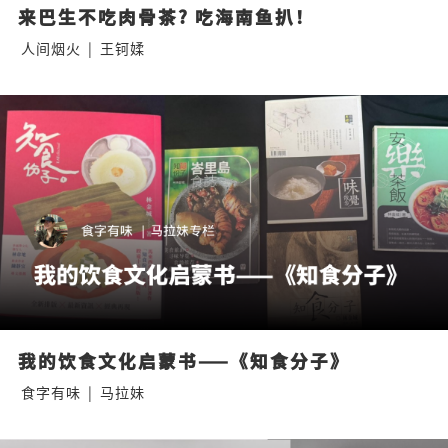
来巴生不吃肉骨茶? 吃海南鱼扒！
人间烟火
|
王钶媃
我的饮食文化启蒙书——《知食分子》
食字有味
|
马拉妹