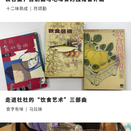
十二味熟成
|
符颂勤
走进杜杜的“饮食艺术”三部曲
食字有味
|
马拉妹