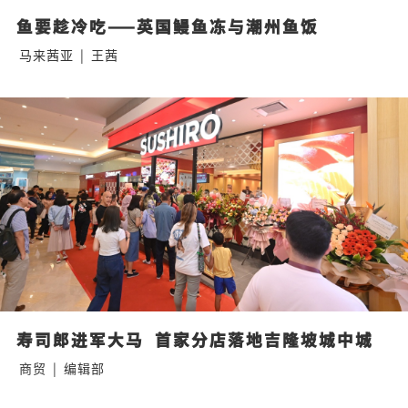
鱼要趁冷吃——英国鳗鱼冻与潮州鱼饭
马来茜亚
|
王茜
寿司郎进军大马  首家分店落地吉隆坡城中城
商贸
|
编辑部