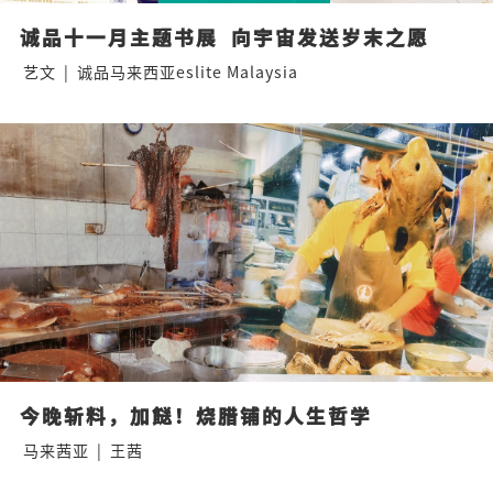
诚品十一月主题书展  向宇宙发送岁末之愿
艺文
|
诚品马来西亚eslite Malaysia
今晚斩料，加餸！烧腊铺的人生哲学
马来茜亚
|
王茜