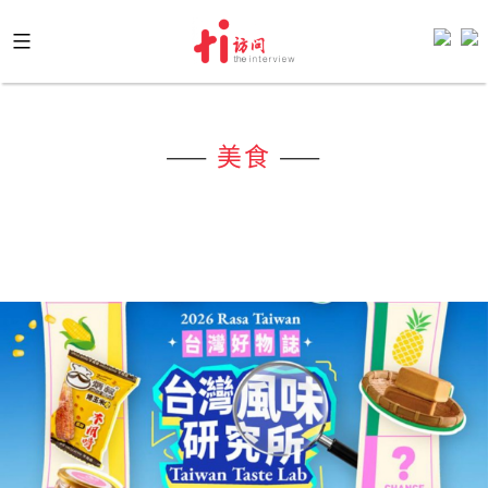
Skip
to
content
——
美食
——