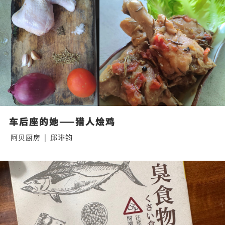
车后座的她——猎人烩鸡
阿贝厨房
|
邱琲钧