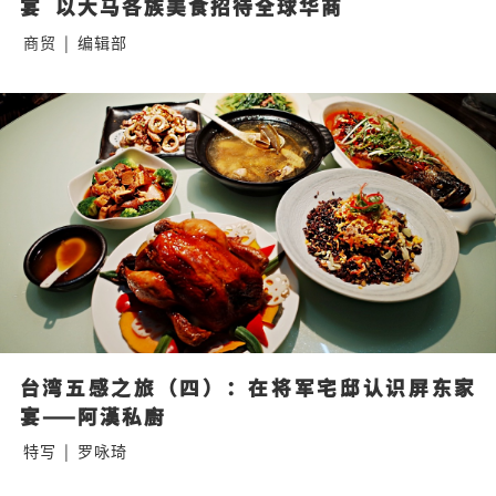
宴  以大马各族美食招待全球华商
商贸
|
编辑部
台湾五感之旅（四）：在将军宅邸认识屏东家
宴——阿漢私廚
特写
|
罗咏琦