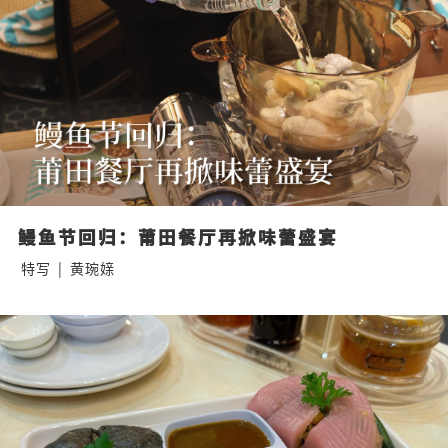
鳗鱼节回归：莆田餐厅再掀味蕾盛宴
特写
|
黄琬媇