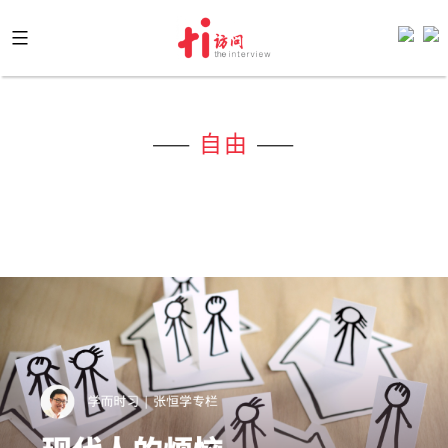
Skip
to
content
——
自由
——