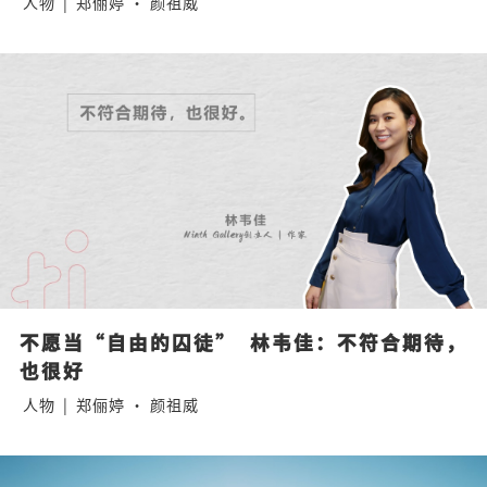
人物
|
郑俪婷 · 颜祖威
不愿当“自由的囚徒”  林韦佳：不符合期待，
也很好
人物
|
郑俪婷 · 颜祖威