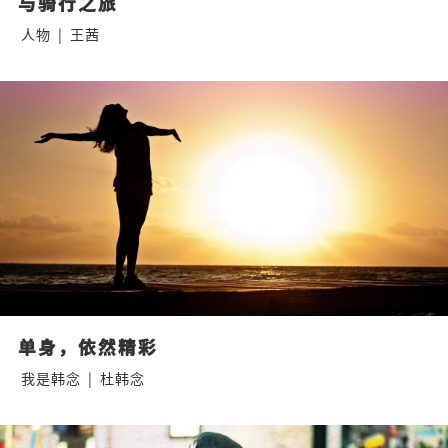
与骑行之旅
人物
|
王茜
单身，依然精彩
我是韩念
|
杜韩念