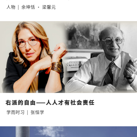
人物
|
余坤恬 · 梁馨元
右派的自由——人人才有社会责任
学而时习
|
张恒学