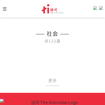
Skip
to
content
—— 社会 ——
共122篇
更多