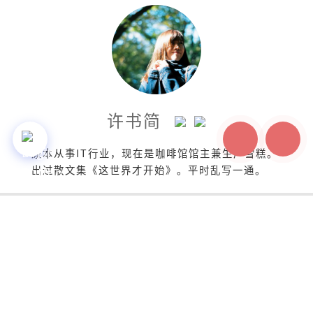
许书简
原本从事IT行业，现在是咖啡馆馆主兼生产雪糕。
出过散文集《这世界才开始》。平时乱写一通。
说
登入 / 注册
我有话说
You must be
logged in
to post a comment.