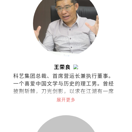
王荣良
科艺集团总裁、首席营运长兼执行董事。
一个喜爱中国文学与历史的理工男。曾经
披荆斩棘，刀光剑影，以求在江湖有一席
之地。现在只想铅华尽洗，退隐江湖，浪
展开更多
迹天涯，最后青灯古佛，伴我入梦。