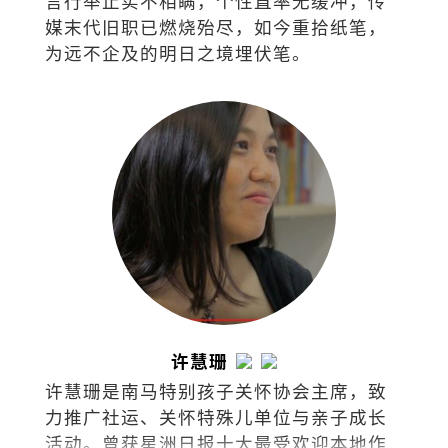
言行举止实不相瞒，个性直率无缓冲，传
媒末代旧职已燃烧殆尽，如今重拾纸笔，
为远不企及的明日之境埋伏笔。
许慧珊
许慧珊是南马特别孩子关怀协会主席，致
力推广社运、关怀特殊儿单位与亲子成长
活动。曾获星洲日报十大最受欢迎本地作