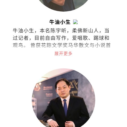
牛油小生
牛油小生，本名陈宇昕，柔佛新山人，当
过记者，目前自由写作，爱唱歌、踢球和
观鸟。 曾获花踪文学奖马华散文与小说首
奖，台湾梁实秋文学奖散文评审奖，着有
展开更多
散文集《类似过敏症的布尔乔亚之轻》
《列车男女》《阿卡贝拉》《写给未来情
人的足球指南》，小说集《南方少年与健
忘老头》《那些进化了的，以及⋯⋯》，
曾出版独立小志《SEAL》（共七期），并
为新加坡导演陈哲艺电影《热带雨》同名
主题曲填词。