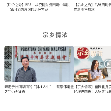
【后企之秀】EP5：从疫情财务困境中解脱
【后企之秀】后微商时代，
——SBH金融咨询的治理方案
向新零售概念
宗乡情浓
奔走于社团华团的“斜杠人生” 蔡崇伟耄耋
【宗乡情浓】墓园化身
之年仍无疲态
经理许国栋：大家笑我