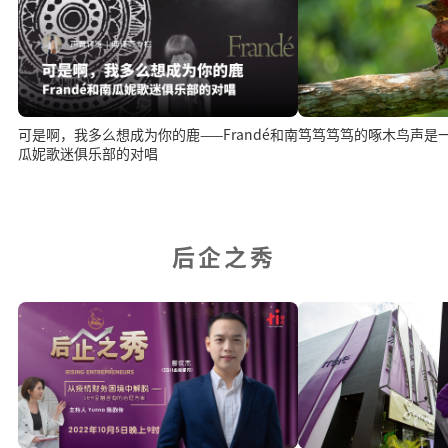
可是啊，我多么想成为你的鹿——Frandé和南
笃笃笃笃的啄木鸟声是
瓜妮歌迷俱乐部的对唱
后企之秀