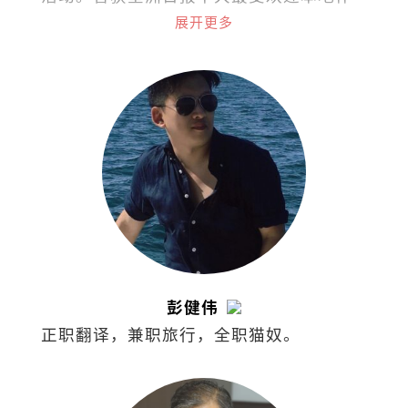
家，文章常见于各报与杂志。著有《单身
展开更多
俱乐部》、《无聊才结婚》、《快乐女
人》及《左雍右为》等。
彭健伟
正职翻译，兼职旅行，全职猫奴。