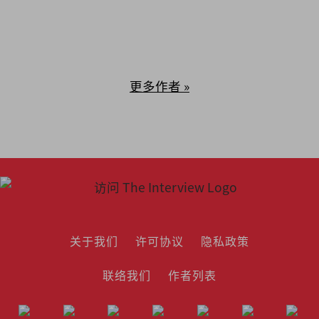
士导师，同时在泰莱大学推动积极老龄化
项目。著有《1/3人生哲学：公关小品60
篇》。
更多作者 »
关于我们
许可协议
隐私政策
联络我们
作者列表