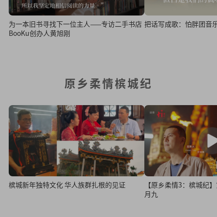
把话写成歌：怕胖团音
为一本旧书寻找下一位主人——专访二手书店
BooKu创办人黄旭刚
原乡柔情槟城纪
槟城新年独特文化 华人族群扎根的见证
【原乡柔情3：槟城纪
月九