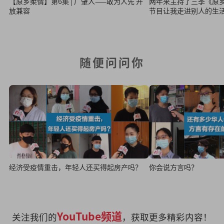
【原乡柔情】第6集 | 广肇人——敢为人先 开
两年来主持了三季《原乡
放兼容
节目让我走进别人的生
随便问问你
经济受疫情重击，年轻人还买得起房产吗？
你会说方言吗？
YouTube频道
关注我们的
，获取更多精彩内容！