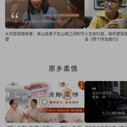
从灾民到倡导者：本山绘里子在山坡之间的守
人生如行旅，结伴更容
望
谈《带个伴去旅行》
原乡柔情