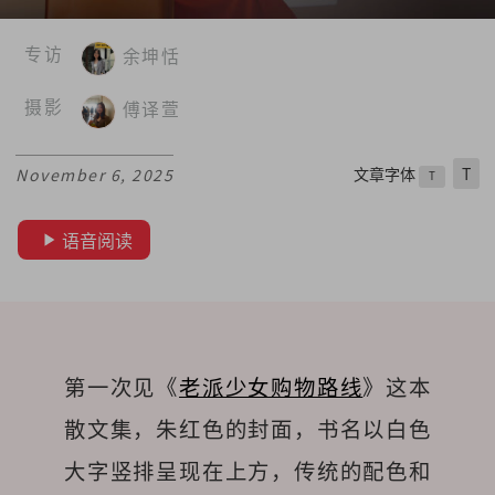
专访
余坤恬
摄影
傅译萱
文章字体
T
November 6, 2025
T
语音阅读
第一次见《
老派少女购物路线
》这本
散文集，朱红色的封面，书名以白色
大字竖排呈现在上方，传统的配色和