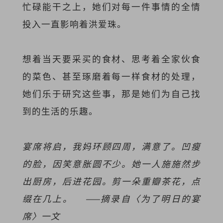
忙碌能干之上，她们对每一件事情的全情
投入一直影响着洪爱珠。
想着当天要采买的食材、思考着全家伙食
的菜色、甚至琢磨着每一样食材的处理，
她们乐于研究这些事，那是她们为自己找
到的生活的乐趣。
宴席将启，我妈环顾四周，满意了。凹瘦
的脸，因笑意胀圆不少。她一人施施然步
出厨房，后进花园。剪一朵重瓣茶花，点
缀在几上。 ——摘录自〈为了明日的宴
席〉一文