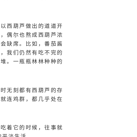
了以西葫芦做出的道道开
芦，偶尔也熬成西葫芦浓
不会缺席。比如，番茄酱
样，我们仍然有吃不完的
大堆。一瓶瓶林林种种的
无时无刻都有西葫芦的存
，就连鸡群，都几乎处在
，吃着它的时候，往事就
的平淡生活。