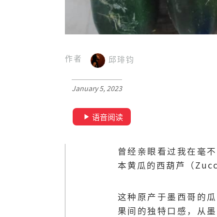
作者
邱琲钧
January 5, 2023
语音阅读
曾经亲眼看过我在毫不
本黄瓜的西葫芦（Zuc
这种原产于墨西哥的瓜
果间的独特口感，从墨