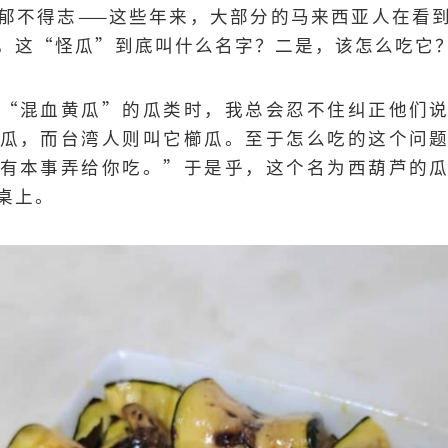
郁不得志——这些年来，大部分的马来西亚人在看
，这“怪瓜”到底叫什么名字？二是，该怎么吃它
“混血黄瓜”的瓜类时，我总会忍不住纠正他们
瓜，而台湾人则叫它櫛瓜。至于怎么吃的这个问
有本事弄给你吃。”于是乎，这个名为西葫芦的
桌上。