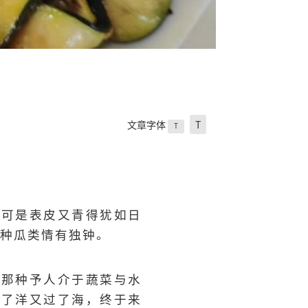
文章字体
T
T
，可是表皮又青得犹如日
这种瓜类情有独钟。
里那种予人介于蔬菜与水
漂了洋又过了海，终于来