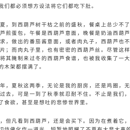
我们都必须想方设法将它们都吃下肚。
夏，到西葫芦树干枯之前的盛秋，餐桌上总少不
芦煎蛋包，午餐是西葫芦意面，晚餐是奶油西葫
求，做出的番茄酱意面，或者肉丸子，西葫芦也
片；而肉丸子里，也有密密的西葫芦丝。尽管这
将其腌制来过冬的西葫芦食谱，也被我收集了一
的木架都摆满了。
年，夏秋这两季，无论是我的厨房，还是鸡圈，
过去，可是一到了秋季就忍耐不住。不止是我们
了食欲，甚至是想吐的悲惨世界里。
，但凡看到西葫芦，还是会买下。因为在煮着它
切仿佛化作一道光，短暂地照耀了不再有大悲大喜