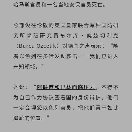
哈马斯官员和一名当地安保官员死亡。
总部设在伦敦的英国皇家联合军种国防研
究所高级研究员布尔库·奥兹切利克
（Burcu Ozcelik）对德国之声表示：“随
着以色列在多哈发动袭击……我们已进入
未知领域。”
她说：“
阿联酋和巴林面临压力
，不得不
为自己作为协议签署国的身份辩护。他们
一定会埋怨以色列官员，把他们置于如此
尴尬的位置。”