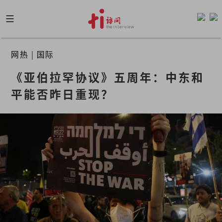
Skip
to
content
网热
|
国际
《亚伯拉罕协议》五周年：中东和
平能否昨日重现？