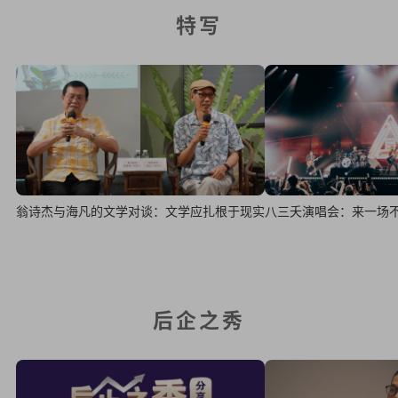
特写
翁诗杰与海凡的文学对谈：文学应扎根于现实
八三夭演唱会：来一场
后企之秀