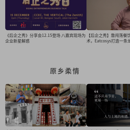
《后企之秀》分享会12.15登场 八嘉宾现场为
【后企之秀】靠闯荡餐
企业新星解惑
术，Eatcosys打造一
原乡柔情