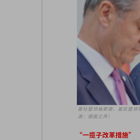
基社盟领袖索德、基民盟领
源：德国之声）
“一揽子改革措施”