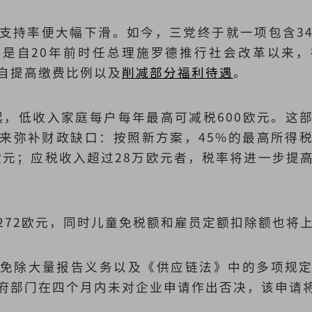
支持率便大幅下滑。如今，三党终于就一项包含3
是自20年前时任总理施罗德推行社会改革以来
自提高缴费比例以及
削减部分福利待遇
。
年起，低收入家庭每户每年最高可减税600欧元。这
来弥补财政缺口：按照新方案，45%的最高所得
万欧元；应税收入超过28万欧元者，税率将进一步提
272欧元，同时儿童免税额和雇员定额扣除额也将
免除大量报告义务以及《供应链法》中的多项规
府部门在四个月内未对企业申请作出否决，该申请