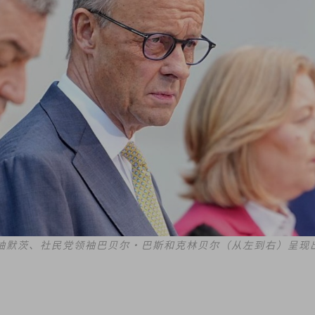
袖默茨、社民党领袖巴贝尔·巴斯和克林贝尔（从左到右）呈现