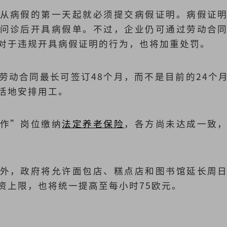
从病假的第一天起就必须提交病假证明。病假证
问诊后开具病假单。不过，企业仍可通过劳动合
对于违规开具病假证明的行为，也将加重处罚。
劳动合同最长可签订48个月，而不是目前的24个
活地安排用工。
作”岗位缴纳
法定养老保险
，各方尚未达成一致
外，政府将允许面包店、糕点店和图书馆延长周
资上限，也将统一提高至每小时75欧元。