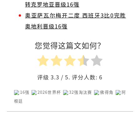
转克罗地亚晋级16强
奥亚萨瓦尔梅开二度 西班牙3比0完胜
奥地利晋级16强
您觉得这篇文如何？
评级
3.3
/ 5. 评分人数:
6
16强
2026世界杯
32强淘汰赛
佛得角
阿
根廷