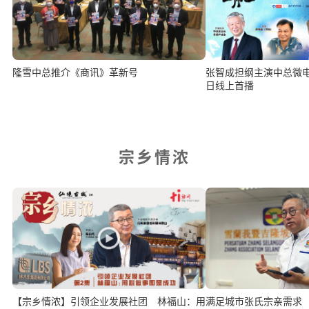
隆雪中总推介《商讯》革新号
张智成担纲主演中总微电影《领
日线上首播
宗乡情浓
【宗乡情浓】引领企业发展社团 林福山：用
满足城市张氏宗亲需求