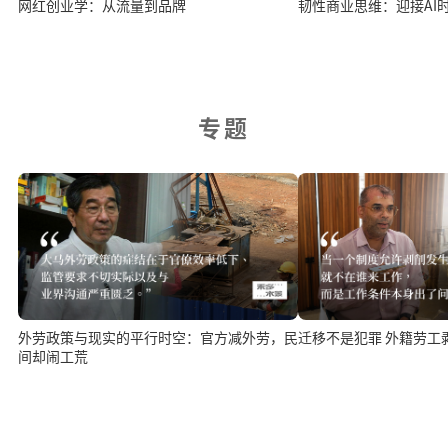
网红创业学：从流量到品牌
韧性商业思维：迎接AI
专题
外劳政策与现实的平行时空：官方减外劳，民
迁移不是犯罪 外籍劳工
间却闹工荒