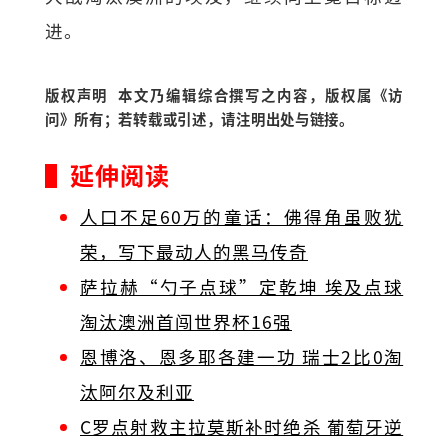
进。
版权声明 本文乃编辑综合撰写之内容，版权属《访
问》所有；若转载或引述，请注明出处与链接。
▌延伸阅读
人口不足60万的童话：佛得角虽败犹
荣，写下最动人的黑马传奇
萨拉赫“勺子点球”定乾坤 埃及点球
淘汰澳洲首闯世界杯16强
恩博洛、恩多耶各建一功 瑞士2比0淘
汰阿尔及利亚
C罗点射救主拉莫斯补时绝杀 葡萄牙逆