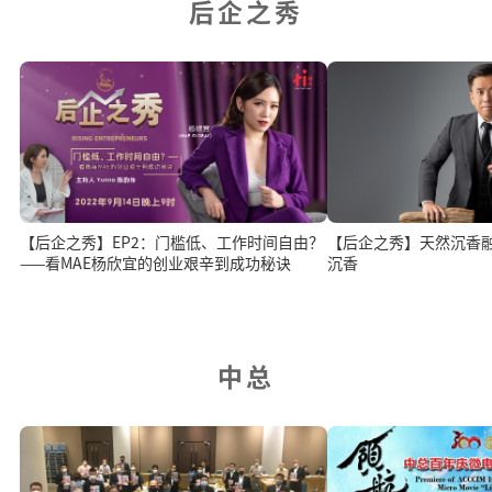
后企之秀
【后企之秀】EP2：门槛低、工作时间自由？
【后企之秀】天然沉香
——看MAE杨欣宜的创业艰辛到成功秘诀
沉香
中总