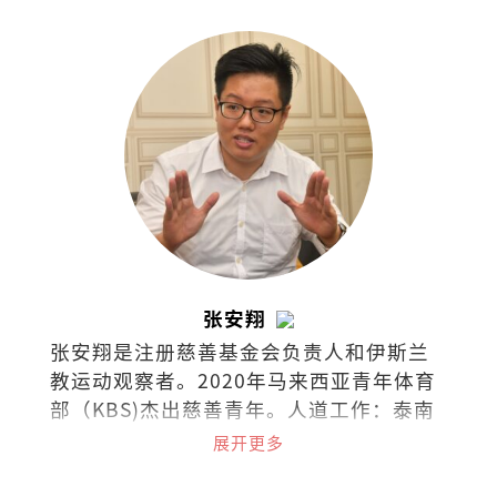
餐厅，把日常的喜怒哀乐都化为美食和文
字。
张安翔
张安翔是注册慈善基金会负责人和伊斯兰
教运动观察者。2020年马来西亚青年体育
部（KBS)杰出慈善青年。人道工作：泰南
边界（2016）、克斯巴扎-孟加拉
展开更多
（2018）、阿拉干-缅甸（2019）、土耳
其（2019）、台湾（2023）、尼泊尔