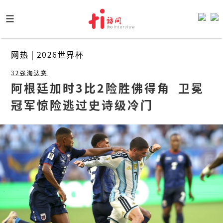
Skip
to
content
网热
|
2026世界杯
32强淘汰赛
阿根廷加时3比2险胜佛得角  卫冕
冠军惊险逃过史诗级冷门