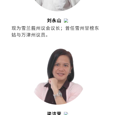
刘永山
现为雪兰莪州议会议长；曾任雪州甘榜东
姑与万津州议员。
梁洁莹