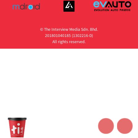
© The Interview Media Sdn. Bhd.
201801040185 (1302216­-D)
All rights reserved.