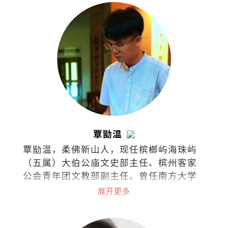
（2024）和约旦（2024）。
覃勓温
覃勓温，柔佛新山人，现任槟榔屿海珠屿
（五属）大伯公庙文史部主任、槟州客家
公会青年团文教部副主任。曾任南方大学
专项助理研究员。著有诗集《夕惕斋诗
展开更多
稿》（2024）、文集《天南余墨：南洋和
马华文史札记》（2025）；另主编《南