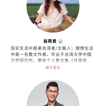
翁菀君
现实生活中是美妆译者/文案人；理想生活
中是一名散文作者。毕业于台湾大学中国
文学研究所，著有个人散文集《月亮背
面》和《文字烧》。喜欢跑步、放空、撸
展开更多
猫、旅行、美食、听海、听歌、看剧、看
书，爱面包也爱梦想，集所有矛盾于一身
的困惑之人。