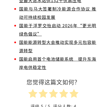
亚最大滤水站供132千伏高压电
国能与马大签署制冷能源合作协议 推
动可持续校园发展
国能于浮罗交怡启动 2026年“更光明
绿色倡议”
国能能源转型大会推动实现多元包容能
源转型
国能启用首个电池储能系统 提升东海
岸电供稳定性
您觉得这篇文如何？
评级
5
/ 5. 评分人数:
4