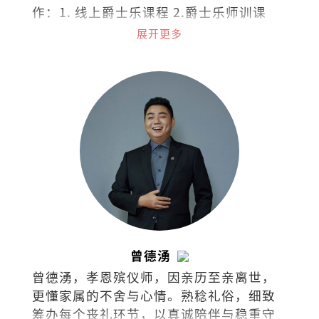
作：1. 线上爵士乐课程 2.爵士乐师训课
程。 欢迎询问和交流：
展开更多
ailinyong68@gmail.com
曾德湧
曾德湧，孝恩殡仪师，因亲历至亲离世，
更懂家属的不舍与心情。熟稔礼俗，细致
筹办每个丧礼环节，以真诚陪伴与稳重守