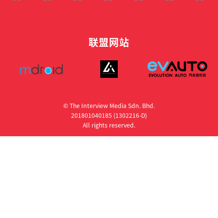
联盟网站
© The Interview Media Sdn. Bhd.
201801040185 (1302216­-D)
All rights reserved.