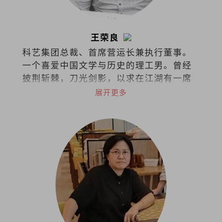
王荣良
科艺集团总裁、首席营运长兼执行董事。
一个喜爱中国文学与历史的理工男。曾经
披荆斩棘，刀光剑影，以求在江湖有一席
之地。现在只想铅华尽洗，退隐江湖，浪
展开更多
迹天涯，最后青灯古佛，伴我入梦。