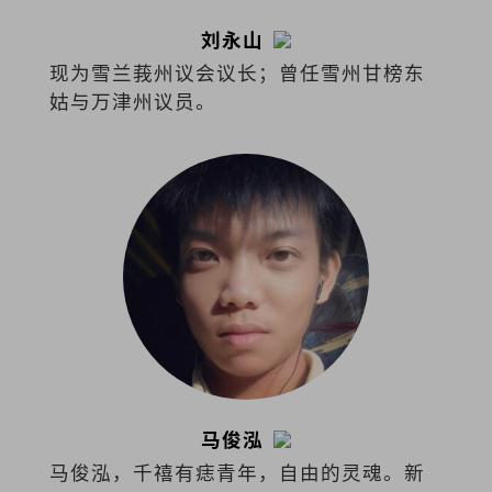
刘永山
现为雪兰莪州议会议长；曾任雪州甘榜东
姑与万津州议员。
马俊泓
马俊泓，千禧有痣青年，自由的灵魂。新