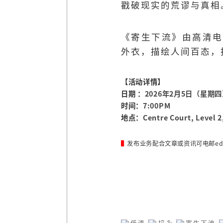
戳破现实的荒谬与真相
《寄生下流》由高清电
外衣，描绘人间百态，
【活动详情】
日期 ：
2026年2月5日（星期
时间：
7:00PM
地点：
Centre Court, Level 2
▌
发布业务配合文章或资讯可电邮
ed
低清
培永
寄生下流