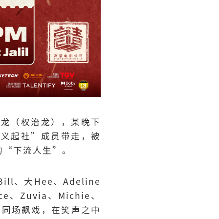
阿龙（权治龙），某晚下
“义起社”成员带走，被
的“下流人生”。
大Hee、Adeline
、Zuvia、Michie、
子同场飙戏，在笑声之中