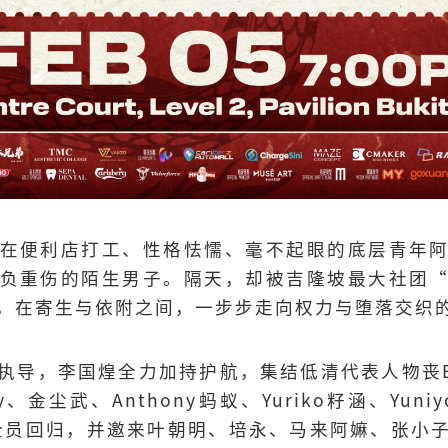
在便利店打工、性格怯懦、毫不起眼的底层青年
负重伤的陌生男子。隔天，却被吉隆坡最大社团
，在寄生与依附之间，一步步走向权力与堕落交织
导，李国煌全力加持护航，集结低清代表人物丧Bill、
、金尘武、Anthony蚂蚁、Yuriko籽涵、Yuniyce
员全员回归，并邀来叶朝明、培永、马来阿嫲、张小