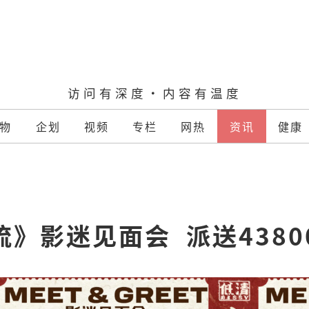
访问有深度·内容有温度
物
企划
视频
专栏
网热
资讯
健康
》影迷见面会  派送438