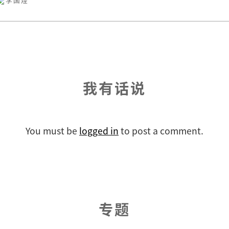
我有话说
You must be
logged in
to post a comment.
专题