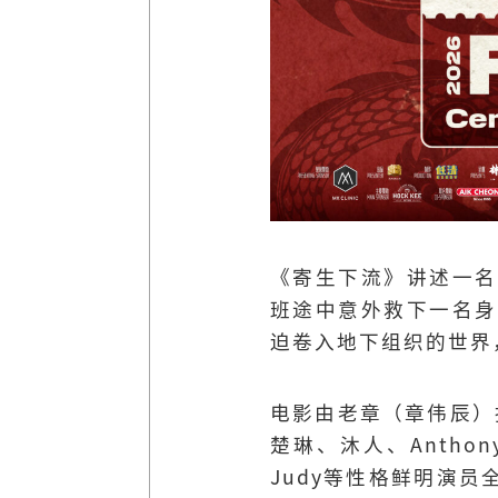
《寄生下流》讲述一名
班途中意外救下一名身
迫卷入地下组织的世界
电影由老章（章伟辰）执
楚琳、沐人、Anthony
Judy等性格鲜明演