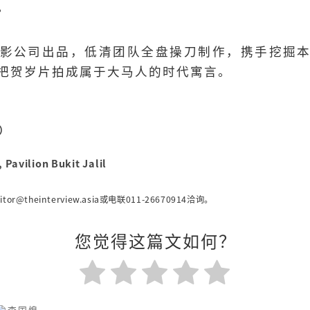
。
影公司出品，低清团队全盘操刀制作，携手挖掘
把贺岁片拍成属于大马人的时代寓言。
四）
, Pavilion Bukit Jalil
itor@theinterview.asia
或电联011-26670914洽询。
您觉得这篇文如何？
李国煌