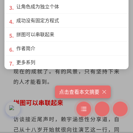
让角色成为独立个体
个还没有被认同的天才。所以继续努力
着，继续坚持着吧。
”
成功没有固定方程式
拼图可以串联起来
他的坚持催生了暴牙菇的诞生，而叶俊岑
作者简介
在演艺路上坚持二十年后创造了Madam
Kee。如果他们曾真的转行或放弃，就没有
更多系列
现在的成就了。有的风景，只有坚持下来
的人才能看到。
×
点击查看本文摘要
拼图可以串联起来
访谈接近尾声时，赖宇涵感性分享道，自
己从十八岁开始就很向往演艺这一行，同