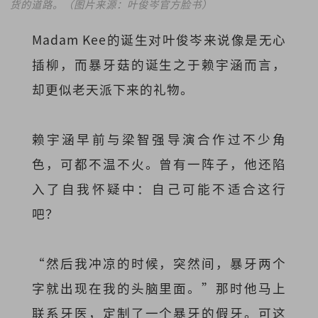
货的道路。（图片来源：叶俊岑官方脸书）
Madam Kee的诞生对叶俊岑来说像是无心
插柳，而暴牙菇的诞生之于赖宇涵而言，
却更似老天派下来的礼物。
赖宇涵早前与梁智强导演合作过不少角
色，可都不温不火。曾有一阵子，他还陷
入了自我怀疑中：自己可能不适合这行
吧？
“然后我冲凉的时候，突然间，暴牙两个
字就出现在我的头脑里面。”那时他马上
联系牙医，定制了一个暴牙的假牙。可这