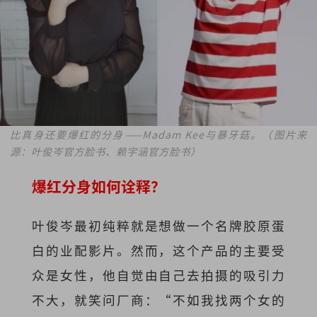
比真身还要爆红的分身——Madam Kee与暴牙菇。（图片来
源：叶俊岑官方脸书、赖宇涵官方脸书）
爆红分身如何诠释？
叶俊岑最初纯粹就是想做一个名牌胶原蛋
白的业配影片。然而，这个产品的主要受
众是女性，他自觉由自己去拍摄的吸引力
不大，就笑问厂商：“不如我找两个女的