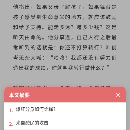
他指出，如果父母了解孩子，如果舞台是
孩子感受到生命意义的地方，就应该鼓励
和给予支持。能走多远？赚多少钱？这是
听天由命的。他分享道，自己入行之后最
常听到的话就是：你还不打算转行？叶俊
岑无奈大喊：“哈咯！我都还没有努力创
造出我的成绩，你就叫我转行做什么？”
赖宇涵也指出，一个天才和一个疯子是一
×
本文摘要
线之差。他接着道，那些努力追梦却不被
理解的人，可能会觉得自己在别人眼中是
爆红分身如何诠释？
小丑。他直言不讳：“
一，你真的是小丑
来自酸民的攻击
啦，可是很大的可能性，二！你其实是一