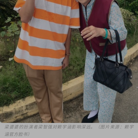
梁婆婆的扮演者梁智强对赖宇涵影响深远。（图片来源：赖宇
涵官方脸书）