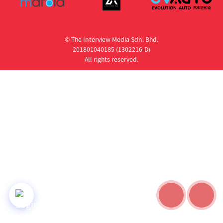
© The Interview Media Sdn. Bhd.
201801040185 (1302216­-D)
All rights reserved.