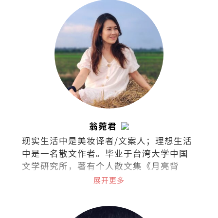
翁菀君
现实生活中是美妆译者/文案人；理想生活
中是一名散文作者。毕业于台湾大学中国
文学研究所，著有个人散文集《月亮背
面》和《文字烧》。喜欢跑步、放空、撸
展开更多
猫、旅行、美食、听海、听歌、看剧、看
书，爱面包也爱梦想，集所有矛盾于一身
的困惑之人。