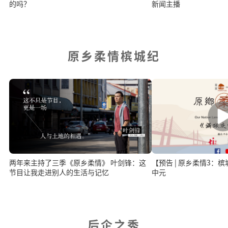
的吗？
新闻主播
原乡柔情槟城纪
两年来主持了三季《原乡柔情》 叶剑锋：这
【预告 | 原乡柔情3：
节目让我走进别人的生活与记忆
中元
后企之秀