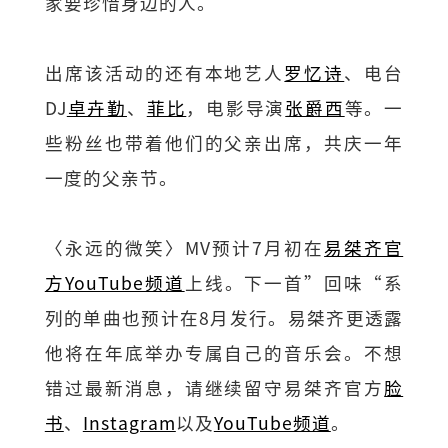
家要珍惜身边的人。
出席该活动的还有本地艺人
罗忆诗
、电台
DJ
卓卉勤
、
菲比
，电影导演
张爵西
等。一
些粉丝也带着他们的父亲出席，共庆一年
一度的父亲节。
〈永远的微笑〉MV预计7月初在
易桀齐官
方YouTube频道
上线。下一首”回味“系
列的单曲也预计在8月发行。易桀齐更透露
他将在年底举办专属自己的音乐会。不想
错过最新消息，请继续留守易桀齐官方
脸
书
、
Instagram
以及
YouTube频道
。