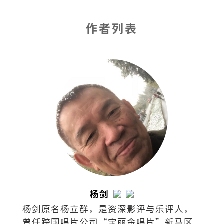
作者列表
杨剑
杨剑原名杨立群，是资深影评与乐评人，
曾任跨国唱片公司“宝丽金唱片”新马区