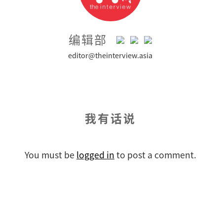
编辑部
editor@theinterview.asia
我有话说
You must be
logged in
to post a comment.