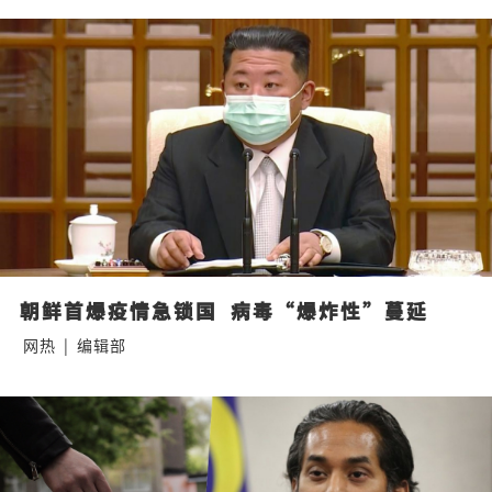
朝鲜首爆疫情急锁国  病毒“爆炸性”蔓延
网热
|
编辑部