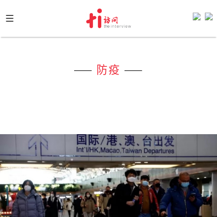
Skip
to
content
——
防疫
——