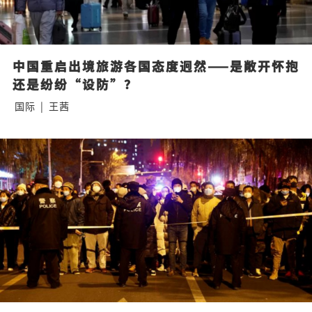
中国重启出境旅游各国态度迥然——是敞开怀抱
还是纷纷“设防”？
国际
|
王茜