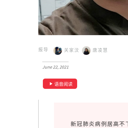
报导
关家汶
唐凌慧
June 22, 2021
语音阅读
新冠肺炎病例居高不