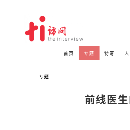
Skip
to
content
首页
专题
特写
人
专题
前线医生