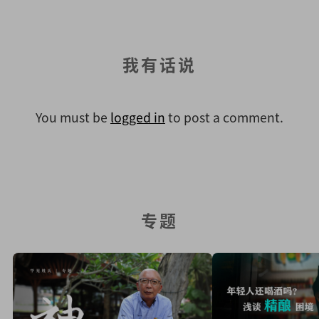
我有话说
You must be
logged in
to post a comment.
专题