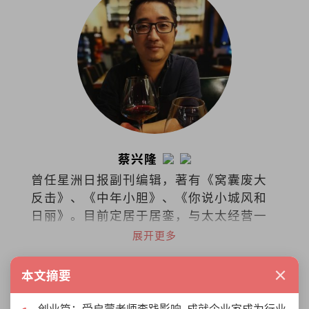
蔡兴隆
曾任星洲日报副刊编辑，著有《窝囊废大
反击》、《中年小胆》、《你说小城风和
日丽》。目前定居于居銮，与太太经营一
家名为On The Road的咖啡馆，偶尔和伙
展开更多
伴举办艺文嘉年华，在起风和有光的小
城，慢慢生活。
×
本文摘要
创业篇：受启蒙老师李践影响 成就企业家成为行业