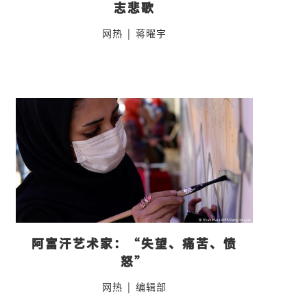
志悲歌
网热
|
蒋曜宇
阿富汗艺术家：“失望、痛苦、愤
怒”
网热
|
编辑部