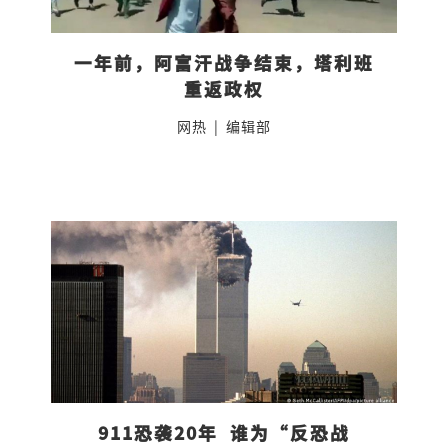
一年前，阿富汗战争结束，塔利班
重返政权
网热
|
编辑部
911恐袭20年  谁为“反恐战