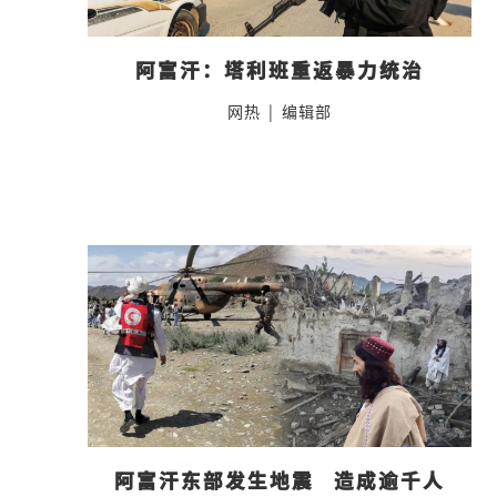
阿富汗：塔利班重返暴力统治
网热
|
编辑部
阿富汗东部发生地震   造成逾千人