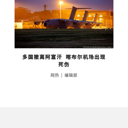
多国撤离阿富汗  喀布尔机场出现
死伤
网热
|
编辑部