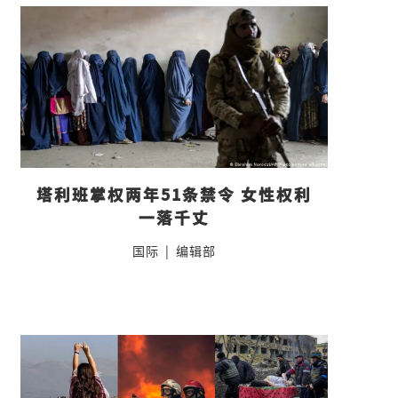
塔利班掌权两年51条禁令 女性权利
一落千丈
国际
|
编辑部