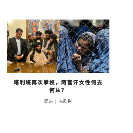
塔利班再次掌权，阿富汗女性何去
何从？
网热
|
韦昀彤