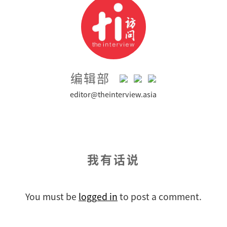
编辑部
editor@theinterview.asia
我有话说
You must be
logged in
to post a comment.