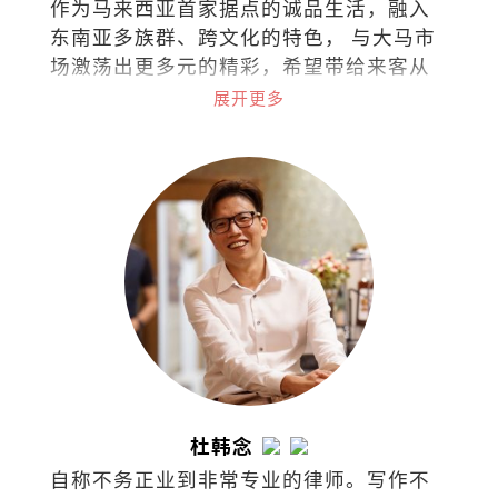
作为马来西亚首家据点的诚品生活，融入
东南亚多族群、跨文化的特色， 与大马市
场激荡出更多元的精彩，希望带给来客从
阅读里持续找到梦与想像的可能。在台
展开更多
湾、香港、苏州、东京、吉隆坡共有48家
据点的诚品，秉持着“不只是一家书
店”的概念，囊括了来自世界各地的书
籍、文具、文创设计、时尚潮流，还可沉
浸于艺文展演与世界级咖啡品牌中，打造
了一个复合式经营的文化场所。
杜韩念
自称不务正业到非常专业的律师。写作不