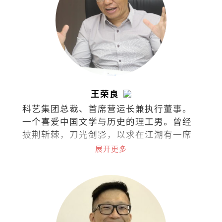
王荣良
科艺集团总裁、首席营运长兼执行董事。
一个喜爱中国文学与历史的理工男。曾经
披荆斩棘，刀光剑影，以求在江湖有一席
之地。现在只想铅华尽洗，退隐江湖，浪
展开更多
迹天涯，最后青灯古佛，伴我入梦。