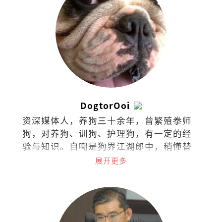
DogtorOoi
资深媒体人，养狗三十余年，曾繁殖拳师
狗，对养狗、训狗、护理狗，有一定的经
验与知识。自嘲是狗界江湖郎中，稍懂替
狗探脉与接生，小病可给参考意见，大病
展开更多
请贵客自理看兽医。