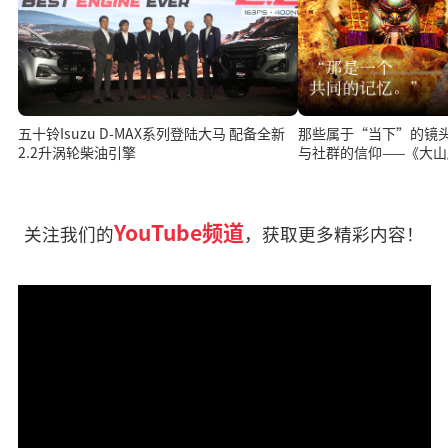
五十铃Isuzu D-MAX系列登陆大马 配备全新
那些属于“当下”的镜
2.2升涡轮柴油引擎
与社群的信仰——《大
映会
YouTube频道
关注我们的
，获取更多精彩内容！