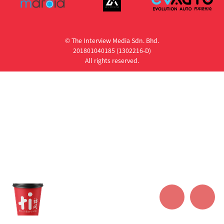
© The Interview Media Sdn. Bhd.
201801040185 (1302216­-D)
All rights reserved.