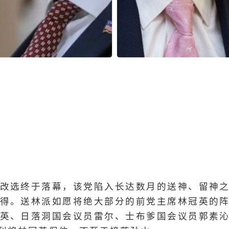
改选终于落幕，该党陷入长达数月的送神、留神
得。送林派如愿将绝大部分的前党主席林冠英的
英、日落洞国会议员雷尔、士布爹国会议员郭素