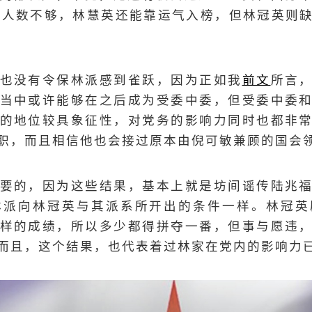
性人数不够，林慧英还能靠运气入榜，但林冠英则
也没有令保林派感到雀跃，因为正如我
前文
所言
当中或许能够在之后成为受委中委，但受委中委
的地位较具象征性，对党务的影响力同时也都非
职，而且相信他也会接过原本由倪可敏兼顾的国会
要的，因为这些结果，基本上就是坊间谣传陆兆
林派向林冠英与其派系所开出的条件一样。林冠英
样的成绩，所以多少都得拼夺一番，但事与愿违
而且，这个结果，也代表着过林家在党内的影响力