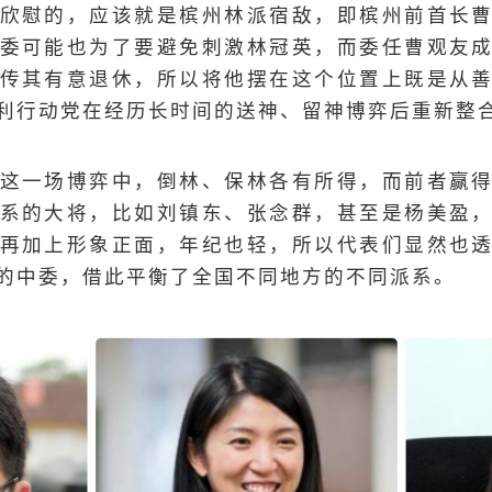
欣慰的，应该就是槟州林派宿敌，即槟州前首长
委可能也为了要避免刺激林冠英，而委任曹观友
传其有意退休，所以将他摆在这个位置上既是从
利行动党在经历长时间的送神、留神博弈后重新整
这一场博弈中，倒林、保林各有所得，而前者赢
系的大将，比如刘镇东、张念群，甚至是杨美盈
再加上形象正面，年纪也轻，所以代表们显然也
的中委，借此平衡了全国不同地方的不同派系。